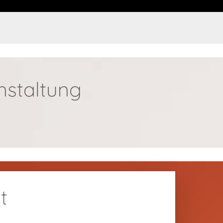
nstaltung
t