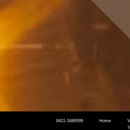
0421-1686999
Home
V
T