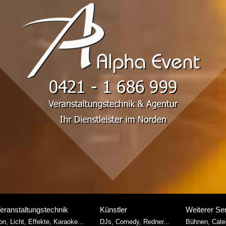
eranstaltungstechnik
Künstler
Weiterer Se
on, Licht, Effekte, Karaoke...
DJs, Comedy, Redner...
Bühnen, Cater