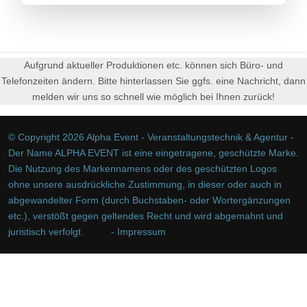
Aufgrund aktueller Produktionen etc. können sich Büro- und
Telefonzeiten ändern. Bitte hinterlassen Sie ggfs. eine Nachricht, dann
melden wir uns so schnell wie möglich bei Ihnen zurück!
© Copyright 2026 Alpha Event - Veranstaltungstechnik & Agentur -
Der Name ALPHA EVENT ist eine eingetragene, geschützte Marke.
Die Nutzung des Markennamens oder des geschützten Logos
ohne unsere ausdrückliche Zustimmung, in dieser oder auch in
abgewandelter Form (durch Buchstaben- oder Wortergänzungen
etc.), verstößt gegen geltendes Recht und wird abgemahnt und
juristisch verfolgt.
- Impressum