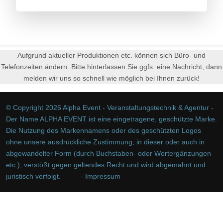
Aufgrund aktueller Produktionen etc. können sich Büro- und
Telefonzeiten ändern. Bitte hinterlassen Sie ggfs. eine Nachricht, dann
melden wir uns so schnell wie möglich bei Ihnen zurück!
© Copyright 2026 Alpha Event - Veranstaltungstechnik & Agentur -
Der Name ALPHA EVENT ist eine eingetragene, geschützte Marke.
Die Nutzung des Markennamens oder des geschützten Logos
ohne unsere ausdrückliche Zustimmung, in dieser oder auch in
abgewandelter Form (durch Buchstaben- oder Wortergänzungen
etc.), verstößt gegen geltendes Recht und wird abgemahnt und
juristisch verfolgt.
- Impressum