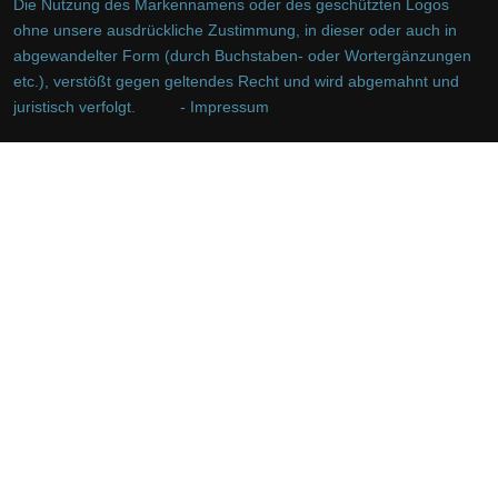
Die Nutzung des Markennamens oder des geschützten Logos
ohne unsere ausdrückliche Zustimmung, in dieser oder auch in
abgewandelter Form (durch Buchstaben- oder Wortergänzungen
etc.), verstößt gegen geltendes Recht und wird abgemahnt und
juristisch verfolgt.
- Impressum