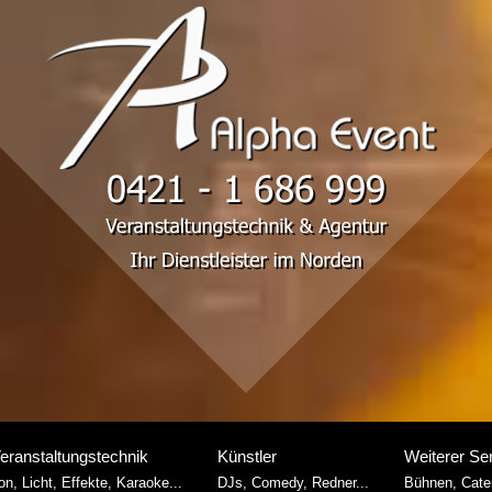
eranstaltungstechnik
Künstler
Weiterer Se
on, Licht, Effekte, Karaoke...
DJs, Comedy, Redner...
Bühnen, Cater