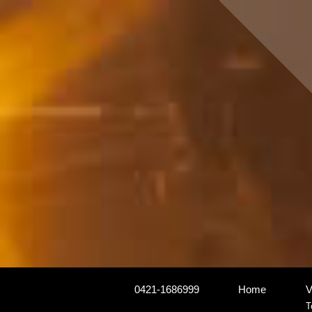
0421-1686999
Home
V
T