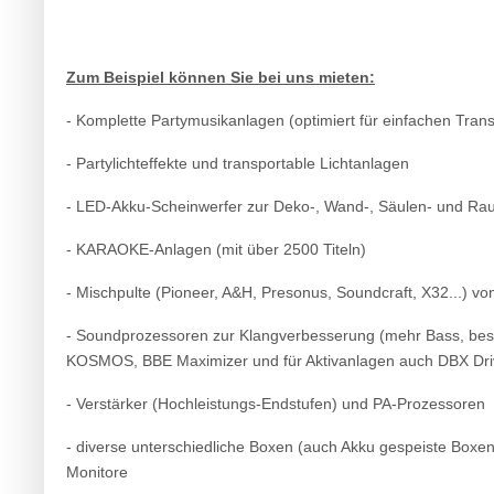
Zum Beispiel können Sie bei uns mieten:
- Komplette Partymusikanlagen (optimiert für einfachen Trans
- Partylichteffekte und transportable Lichtanlagen
- LED-Akku-Scheinwerfer zur Deko-, Wand-, Säulen- und R
- KARAOKE-Anlagen (mit über 2500 Titeln)
- Mischpulte (Pioneer, A&H, Presonus, Soundcraft, X32...) vo
- Soundprozessoren zur Klangverbesserung (mehr Bass, bess
KOSMOS, BBE Maximizer und für Aktivanlagen auch DBX Driv
- Verstärker (Hochleistungs-Endstufen) und PA-Prozessoren
- diverse unterschiedliche Boxen (auch Akku gespeiste Boxe
Monitore