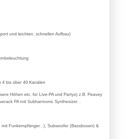
port und leichten, schnellen Aufbau)
aumbeleuchtung
n 4 bis über 40 Kanälen
ere Höhen etc. für Live-PA und Partys) z.B. Peavey
erack PA mit Subharmonic Synthesizer...
n mit Funkempfänger...), Subwoofer (Bassboxen) &