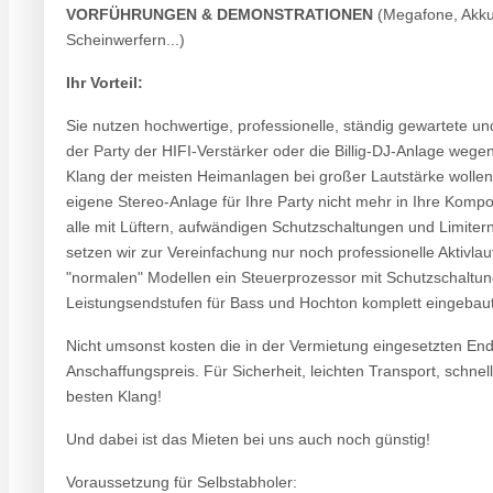
VORFÜHRUNGEN & DEMONSTRATIONEN
(Megafone, Akkub
Scheinwerfern...)
Ihr Vorteil:
Sie nutzen hochwertige, professionelle, ständig gewartete un
der Party der HIFI-Verstärker oder die Billig-DJ-Anlage weg
Klang der meisten Heimanlagen bei großer Lautstärke wollen 
eigene Stereo-Anlage für Ihre Party nicht mehr in Ihre Komp
alle mit Lüftern, aufwändigen Schutzschaltungen und Limite
setzen wir zur Vereinfachung nur noch professionelle Aktivlau
"normalen" Modellen ein Steuerprozessor mit Schutzschaltung
Leistungsendstufen für Bass und Hochton komplett eingebaut 
Nicht umsonst kosten die in der Vermietung eingesetzten En
Anschaffungspreis. Für Sicherheit, leichten Transport, schnel
besten Klang!
Und dabei ist das Mieten bei uns auch noch günstig!
Voraussetzung für Selbstabholer: