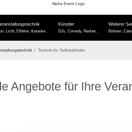
eranstaltungstechnik
Künstler
Weiterer Se
on, Licht, Effekte, Karaoke...
DJs, Comedy, Redner...
Bühnen, Cater
nstaltungstechnik
Technik für Selbstabholer
e Angebote für Ihre Veran