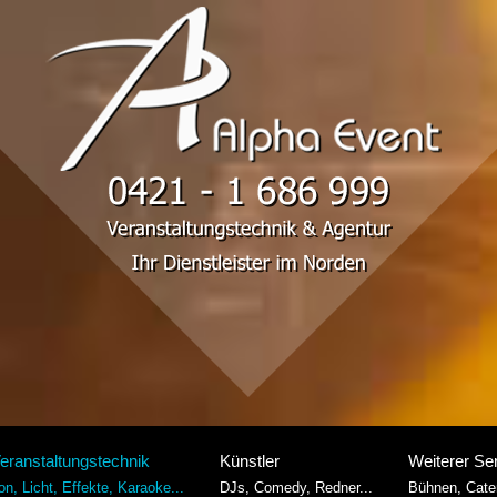
eranstaltungstechnik
Künstler
Weiterer Se
on, Licht, Effekte, Karaoke...
DJs, Comedy, Redner...
Bühnen, Cater