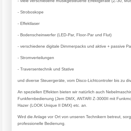
- viele verschiedene musikgesteuerte Effektgeräte (Z-30, M
- Stroboskope
- Effektlaser
- Bodenscheinwerfer (LED-Par, Floor-Par und Flut)
- verschiedene digitale Dimmerpacks und aktive + passive Pa
- Stromverteilungen
- Traversentechnik und Stative
und diverse Steuergeräte, vom Disco-Lichtcontroler bis zu dive
An speziellen Effekten bieten wir natürlich auch Nebelmasch
Funkfernbedienung (Jem DMX, ANTARI Z-3000II mit Funkmod
Hazer (LOOK Unique II DMX) etc. an.
Wird die Anlage vor Ort von unseren Technikern betreut, sorg
professionelle Bedienung.