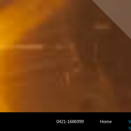
0421-1686999
Home
V
T