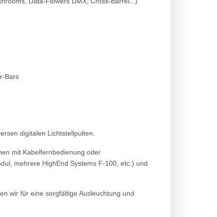
ushrooms, Data-Flowers DMX, Cross-Barrel...)
r-Bars
rsen digitalen Lichtstellpulten.
inen mit Kabelfernbedienung oder
ul, mehrere HighEnd Systems F-100, etc.) und
en wir für eine sorgfältige Ausleuchtung und