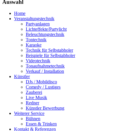
Auswahl
Home
Veranstaltungstechnik
Partyanlagen
Lichteffekte/Partylicht
Beleuchtungstechnik
Tontechnik
Karaoke
Technik für Selbstabholer
Beispiele für Selbstabholer
Videotechnik
Tonaufnahmetechnik
Verkauf / Installation
Künstler
DJs / Mobildisco
Comedy / Lustiges
Zauberei
Live Musik
Redner
Künstler Bewerbung
Weiterer Service
Bühnen
Essen & Trinken
Kontakt & Referenzen