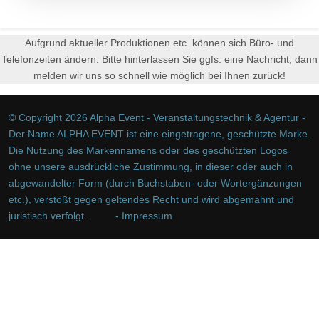
Aufgrund aktueller Produktionen etc. können sich Büro- und
Telefonzeiten ändern. Bitte hinterlassen Sie ggfs. eine Nachricht, dann
melden wir uns so schnell wie möglich bei Ihnen zurück!
© Copyright 2026 Alpha Event - Veranstaltungstechnik & Agentur -
Der Name ALPHA EVENT ist eine eingetragene, geschützte Marke.
Die Nutzung des Markennamens oder des geschützten Logos
ohne unsere ausdrückliche Zustimmung, in dieser oder auch in
abgewandelter Form (durch Buchstaben- oder Wortergänzungen
etc.), verstößt gegen geltendes Recht und wird abgemahnt und
juristisch verfolgt.
- Impressum