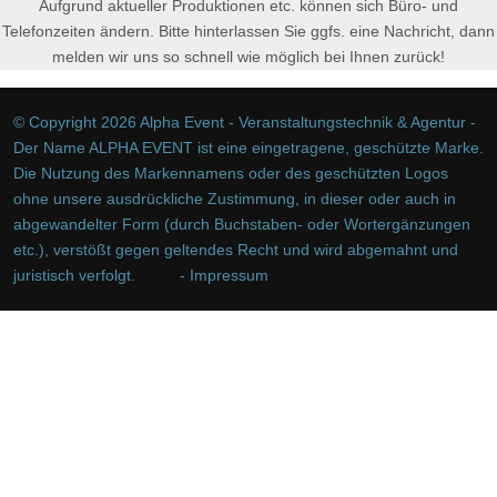
Aufgrund aktueller Produktionen etc. können sich Büro- und
Telefonzeiten ändern. Bitte hinterlassen Sie ggfs. eine Nachricht, dann
melden wir uns so schnell wie möglich bei Ihnen zurück!
© Copyright 2026 Alpha Event - Veranstaltungstechnik & Agentur -
Der Name ALPHA EVENT ist eine eingetragene, geschützte Marke.
Die Nutzung des Markennamens oder des geschützten Logos
ohne unsere ausdrückliche Zustimmung, in dieser oder auch in
abgewandelter Form (durch Buchstaben- oder Wortergänzungen
etc.), verstößt gegen geltendes Recht und wird abgemahnt und
juristisch verfolgt.
- Impressum